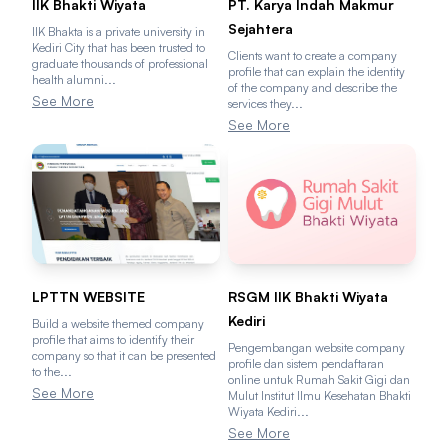
IIK Bhakti Wiyata
PT. Karya Indah Makmur
Sejahtera
IIK Bhakta is a private university in
Kediri City that has been trusted to
Clients want to create a company
graduate thousands of professional
profile that can explain the identity
health alumni...
of the company and describe the
See More
services they...
See More
LPTTN WEBSITE
RSGM IIK Bhakti Wiyata
Kediri
Build a website themed company
profile that aims to identify their
Pengembangan website company
company so that it can be presented
profile dan sistem pendaftaran
to the...
online untuk Rumah Sakit Gigi dan
See More
Mulut Institut Ilmu Kesehatan Bhakti
Wiyata Kediri...
See More