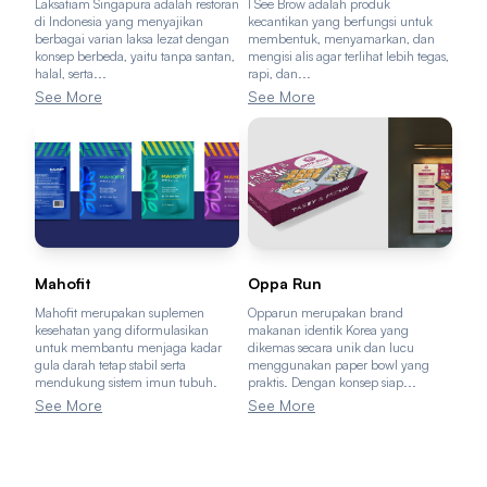
Laksatiam Singapura adalah restoran
I See Brow adalah produk
di Indonesia yang menyajikan
kecantikan yang berfungsi untuk
berbagai varian laksa lezat dengan
membentuk, menyamarkan, dan
konsep berbeda, yaitu tanpa santan,
mengisi alis agar terlihat lebih tegas,
halal, serta...
rapi, dan...
See More
See More
Mahofit
Oppa Run
Mahofit merupakan suplemen
Opparun merupakan brand
kesehatan yang diformulasikan
makanan identik Korea yang
untuk membantu menjaga kadar
dikemas secara unik dan lucu
gula darah tetap stabil serta
menggunakan paper bowl yang
mendukung sistem imun tubuh.
praktis. Dengan konsep siap...
See More
See More