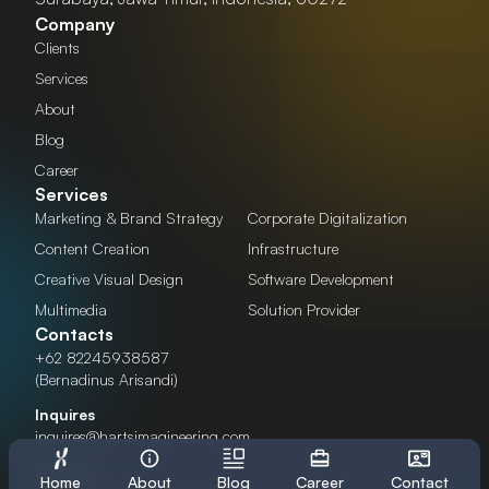
Company
Clients
Services
About
Blog
Career
Services
Marketing & Brand Strategy
Corporate Digitalization
Content Creation
Infrastructure
Creative Visual Design
Software Development
Multimedia
Solution Provider
Contacts
+62 82245938587
(Bernadinus Arisandi)
Inquires
inquires@hartsimagineering.com
Careers
Home
About
Blog
Career
Contact