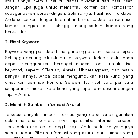
atau lainnya. Semua hal itu dapat diketahui dari hasil riset.
Jangan lupa juga untuk memantau konten dari kompetitor
sebagai bahan perbandingan. Selanjutnya, hasil riset itu dapat
Anda sesuaikan dengan kebutuhan bisnismu. Jadi lakukan riset
konten dengan teliti sehingga menghasilkan konten yang
berkualitas.
2. Riset Keyword
Keyword yang pas dapat mengundang audiens secara tepat.
Sehingga penting dilakukan riset keyword terlebih dulu. Anda
dapat menggunakan berbagai macam tools untuk riset
keyword, seperti SEMrush, Ahrefs, Ubbersuggest, dan masih
banyak lainnya. Anda dapat mengumpulkan kata kunci yang
dihasilkan dari ide konten. Setelah itu, riset satu per satu
sampai menemukan kata kunci yang tepat dan sesuai dengan
tujuan Anda.
3. Memilih Sumber Informasi Akurat
Tersedia banyak sumber informasi yang dapat Anda gunakan
dalam membuat konten. Hanya saja, sumber informasi tersebut
tidak boleh asal comot begitu saja. Anda perlu menyaringnya
secara tepat. Pilihlah informasi yang akurat dari sumber yang