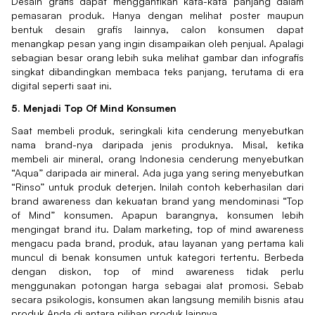
Desain grafis dapat menggantikan kata-kata panjang dalam
pemasaran produk. Hanya dengan melihat poster maupun
bentuk desain grafis lainnya, calon konsumen dapat
menangkap pesan yang ingin disampaikan oleh penjual. Apalagi
sebagian besar orang lebih suka melihat gambar dan infografis
singkat dibandingkan membaca teks panjang, terutama di era
digital seperti saat ini.
5. Menjadi Top Of Mind Konsumen
Saat membeli produk, seringkali kita cenderung menyebutkan
nama brand-nya daripada jenis produknya. Misal, ketika
membeli air mineral, orang Indonesia cenderung menyebutkan
“Aqua” daripada air mineral. Ada juga yang sering menyebutkan
“Rinso” untuk produk deterjen. Inilah contoh keberhasilan dari
brand awareness dan kekuatan brand yang mendominasi “Top
of Mind” konsumen. Apapun barangnya, konsumen lebih
mengingat brand itu. Dalam marketing, top of mind awareness
mengacu pada brand, produk, atau layanan yang pertama kali
muncul di benak konsumen untuk kategori tertentu. Berbeda
dengan diskon, top of mind awareness tidak perlu
menggunakan potongan harga sebagai alat promosi. Sebab
secara psikologis, konsumen akan langsung memilih bisnis atau
produk Anda di antara pilihan produk lainnya.