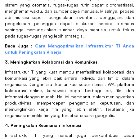
sistem yang otomatis, tugas-tugas rutin dapat diotomatisasi,
menghemat waktu, dan sumber daya manusia. Misalnya, proses
administrasi seperti pengelolaan inventaris, penggajian, dan
pengelolaan pelanggan dapat dilakukan secara otomatis
sehingga memungkinkan sumber daya manusia untuk fokus
pada tugas-tugas yang lebih strategis.
Baca Juga :
Cara Mengoptimalkan Infrastruktur TI Anda
untuk Peningkatan Kinerja
3. Meningkatkan Kolaborasi dan Komunikasi
Infrastruktur TI yang kuat mampu memfasilitasi kolaborasi dan
komunikasi yang lebih baik antara individu dan tim di dalam
organisasi. Dengan alat komunikasi seperti email, WA, platform
kolaborasi online, karyawan dapat berbagi ide, file, dan
informasi dengan mudah. Hal ini membantu dalam meningkatkan
produktivitas, mempercepat pengambilan keputusan, dan
memungkinkan kerja tim yang lebih efektif, terutama jika
organisasi memiliki tim yang tersebar secara geografis.
4. Peningkatan Keamanan Informasi
Infrastruktur TI yang handal juga berkontribusi pada