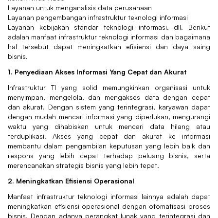
Layanan untuk menganalisis data perusahaan
Layanan pengembangan infrastruktur teknologi informasi
Layanan kebijakan standar teknologi informasi, dll. Berikut
adalah manfaat infrastruktur teknologi informasi dan bagaimana
hal tersebut dapat meningkatkan efisiensi dan daya saing
bisnis.
1. Penyediaan Akses Informasi Yang Cepat dan Akurat
Infrastruktur TI yang solid memungkinkan organisasi untuk
menyimpan, mengelola, dan mengakses data dengan cepat
dan akurat. Dengan sistem yang terintegrasi, karyawan dapat
dengan mudah mencari informasi yang diperlukan, mengurangi
waktu yang dihabiskan untuk mencari data hilang atau
terduplikasi. Akses yang cepat dan akurat ke informasi
membantu dalam pengambilan keputusan yang lebih baik dan
respons yang lebih cepat terhadap peluang bisnis, serta
merencanakan strategis bisnis yang lebih tepat.
2. Meningkatkan Efisiensi Operasional
Manfaat infrastruktur teknologi informasi lainnya adalah dapat
meningkatkan efisiensi operasional dengan otomatisasi proses
bisnis. Dengan adanya perangkat lunak yang terintegrasi dan