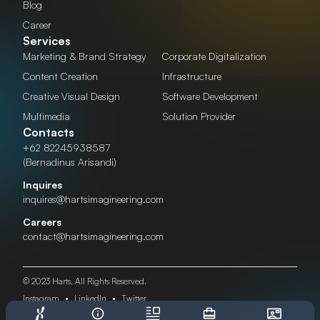
Blog
Career
Services
Marketing & Brand Strategy
Corporate Digitalization
Content Creation
Infrastructure
Creative Visual Design
Software Development
Multimedia
Solution Provider
Contacts
+62 82245938587
(Bernadinus Arisandi)
Inquires
inquires@hartsimagineering.com
Careers
contact@hartsimagineering.com
© 2023 Harts. All Rights Reserved.
Instagram
•
LinkedIn
•
Twitter