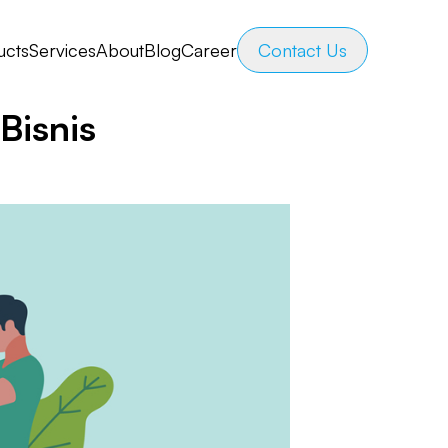
ucts
Services
About
Blog
Career
Contact Us
Bisnis