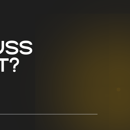
uss
t?