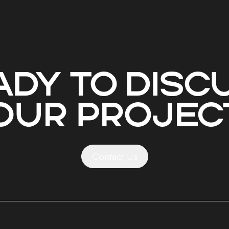
ady to disc
our projec
Contact Us