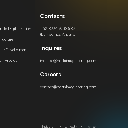
Contacts
ate Digitalization
+62 82245938587
(Bernadinus Arisandi)
tructure
Inquires
are Development
on Provider
inquires@hartsimagineering.com
Careers
contact@hartsimagineering.com
Instagram
•
LinkedIn
•
Twitter