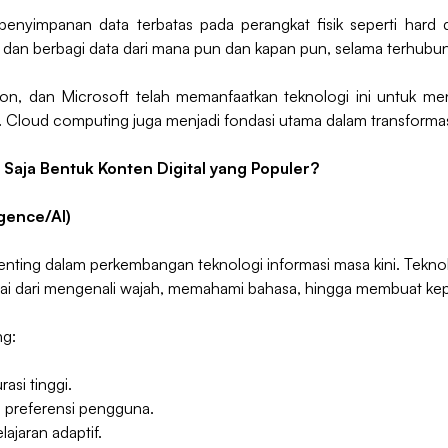
nyimpanan data terbatas pada perangkat fisik seperti hard d
an berbagi data dari mana pun dan kapan pun, selama terhubung
n, dan Microsoft telah memanfaatkan teknologi ini untuk men
 Cloud computing juga menjadi fondasi utama dalam transformas
a Saja Bentuk Konten Digital yang Populer?
igence/AI)
enting dalam perkembangan teknologi informasi masa kini. Tekno
lai dari mengenali wajah, memahami bahasa, hingga membuat ke
ng:
asi tinggi.
 preferensi pengguna.
lajaran adaptif.