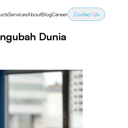
ucts
Services
About
Blog
Career
Contact Us
engubah Dunia