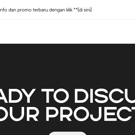
info dan promo terbaru dengan klik
**[di sini]
ady to disc
our projec