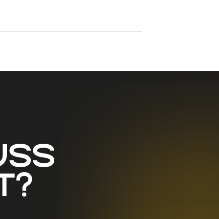
uss
t?