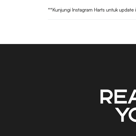
**
Kunjungi Instagram Harts untuk update 
Re
y