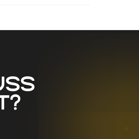
uss
t?