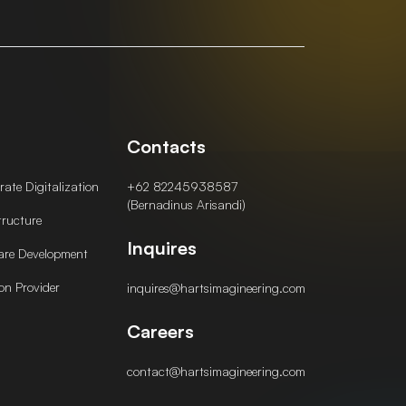
Contacts
ate Digitalization
+62 82245938587
(Bernadinus Arisandi)
tructure
Inquires
are Development
on Provider
inquires@hartsimagineering.com
Careers
contact@hartsimagineering.com