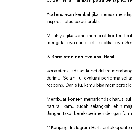
6. Beri Nilai Tambah pada Setiap Kon
Audiens akan kembali jika merasa mendap
inspirasi, atau solusi praktis.
Misalnya, jika kamu membuat konten tenta
mengatasinya dan contoh aplikasinya. Se
7. Konsisten dan Evaluasi Hasil
Konsistensi adalah kunci dalam membang
darimu. Selain itu, evaluasi performa set
respons. Dari situ, kamu bisa memperbaiki
Membuat konten menarik tidak harus sul
natural, kamu sudah selangkah lebih maj
Jangan takut bereksperimen dengan format 
**
Kunjungi Instagram Harts untuk update 