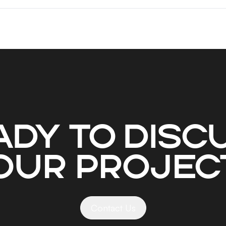
ady to disc
our projec
Contact Us