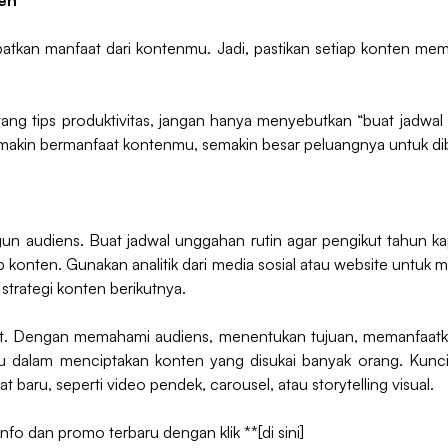
ten
atkan manfaat dari kontenmu. Jadi, pastikan setiap konten memb
ng tips produktivitas, jangan hanya menyebutkan “buat jadwal h
makin bermanfaat kontenmu, semakin besar peluangnya untuk di
un audiens. Buat jadwal unggahan rutin agar pengikut tahun k
iap konten. Gunakan analitik dari media sosial atau website untu
 strategi konten berikutnya.
it. Dengan memahami audiens, menentukan tujuan, memanfaatk
u dalam menciptakan konten yang disukai banyak orang. Kuncin
baru, seperti video pendek, carousel, atau storytelling visual.
info dan promo terbaru dengan klik
**[di sini]