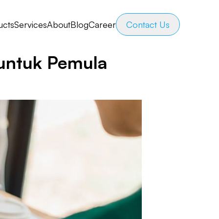
ucts
Services
About
Blog
Career
Contact Us
 untuk Pemula