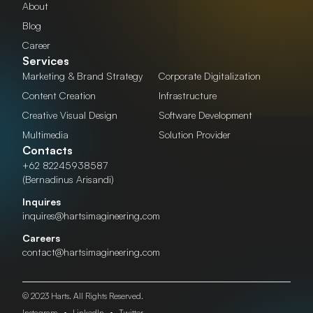
About
Blog
Career
Services
Marketing & Brand Strategy
Corporate Digitalization
Content Creation
Infrastructure
Creative Visual Design
Software Development
Multimedia
Solution Provider
Contacts
+62 82245938587
(Bernadinus Arisandi)
Inquires
inquires@hartsimagineering.com
Careers
contact@hartsimagineering.com
© 2023 Harts. All Rights Reserved.
Instagram
•
LinkedIn
•
Twitter