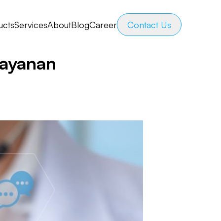
ucts
Services
About
Blog
Career
Contact Us
layanan