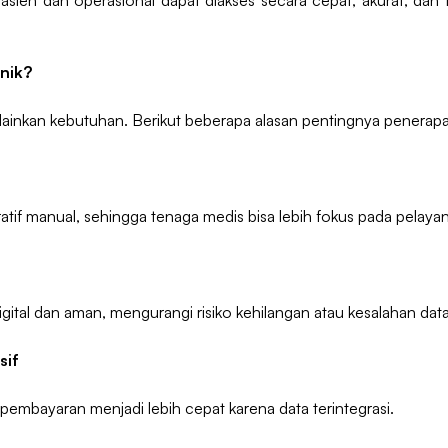
sien dan operasional dapat diakses secara cepat, akurat, dan 
inik?
lainkan kebutuhan. Berikut beberapa alasan pentingnya penerapan s
atif manual, sehingga tenaga medis bisa lebih fokus pada pelaya
gital dan aman, mengurangi risiko kehilangan atau kesalahan data
sif
pembayaran menjadi lebih cepat karena data terintegrasi.