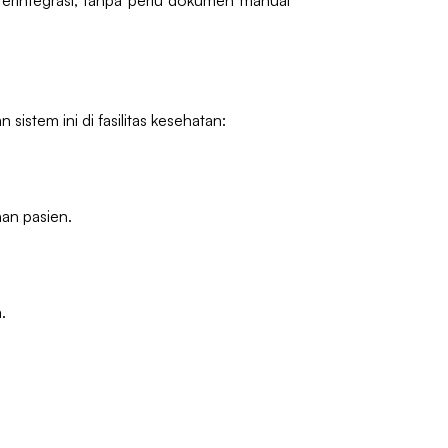
terintegrasi, tanpa perlu dokumen manual
istem ini di fasilitas kesehatan:
nan pasien.
.