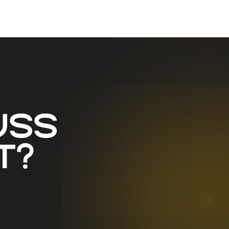
uss
t?