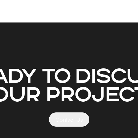
ady to disc
our projec
Contact Us