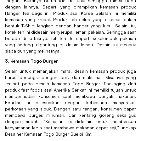
tangan. Buktinya butuh ide-ide unik sehingga tampil beda
dengan lainnya. Seperti yang ditampilkan kemasan produk
Hanger Tea Bags ini. Produk asal Korea Selatan ini memiliki
kemasan yang kreatif. Produk teh celup yang dikemas dalam
bentuk T-Shirt lengkap dengan hanger yang lucu. Selain itu,
kotak teh ini didesain menyerupai lemari pakaian. Sehingga saat
berada di kotaknya, teh-teh itu seperti sekelompok pakaian
yang sedang digantung di dalam lemari. Desain ini menarik
siapa pun yang melihatnya.
3. Kemasan Togo Burger
Selain untuk memanjakan mata, desain kemasan produk juga
harus berfungsi dengan baik dan maksimal. Misalnya yang
terlihat pada desain kemasan Togo Burger. Packaging dari
produk fast foods asal Amerika Serikat ini memiliki tujuan untuk
mempermudah konsumen saat membawa banyak makanan.
Kondisi ini disesuaikan dengan kebiasaan masyarakat
perkotaan yang sibuk. Dengan satu tangan, konsumen dapat
membawa burger, minuman, dan kentang goreng sekaligus
dengan mudah. “Kemasan ini didesain untuk memberikan
kenyamanan lebih saat membawa makanan cepat saji,” ungkap
Desainer Kemasan Togo Burger Suelbi Kim.