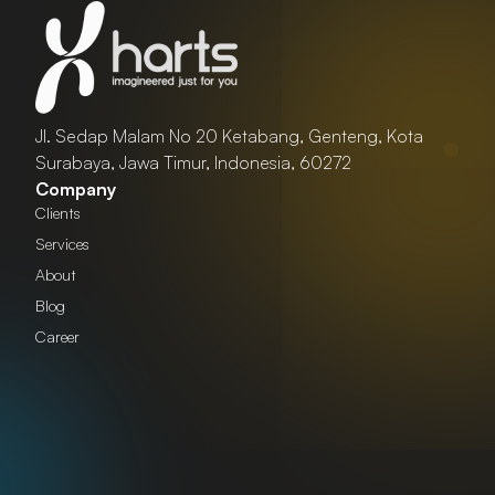
Jl. Sedap Malam No 20 Ketabang, Genteng, Kota
Surabaya, Jawa Timur, Indonesia, 60272
Company
Clients
Services
About
Blog
Career
Marketing & Brand Strategy
Corporate Digitalization
Content Creation
Infrastructure
Creative Visual Design
Software Development