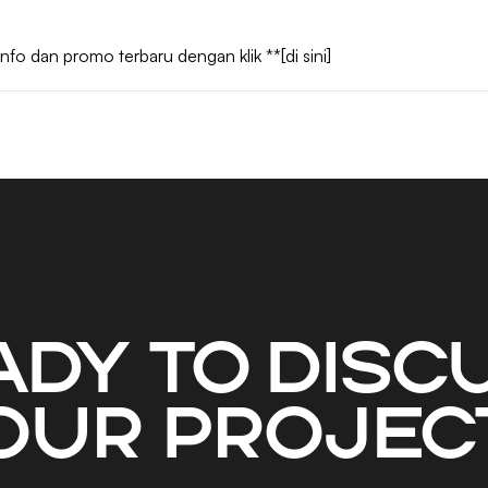
info dan promo terbaru dengan klik
**[di sini]
ady to disc
our projec