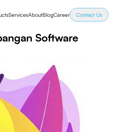
ucts
Services
About
Blog
Career
Contact Us
bangan Software