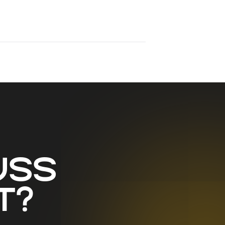
uss
t?