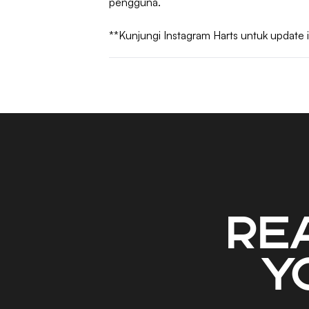
pengguna.
**
Kunjungi Instagram Harts untuk update 
Re
y