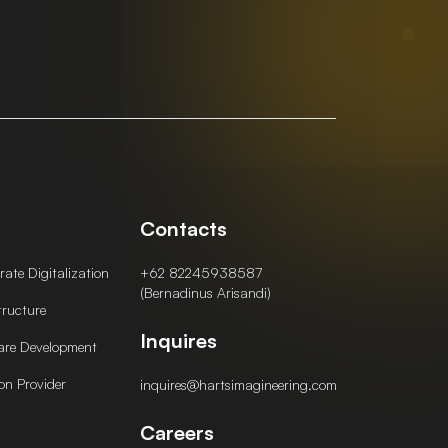
Contacts
ate Digitalization
+62 82245938587
(Bernadinus Arisandi)
tructure
Inquires
are Development
on Provider
inquires@hartsimagineering.com
Careers