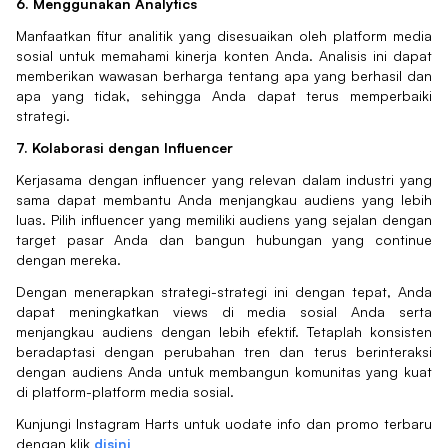
6. Menggunakan Analytics
Manfaatkan fitur analitik yang disesuaikan oleh platform media
sosial untuk memahami kinerja konten Anda. Analisis ini dapat
memberikan wawasan berharga tentang apa yang berhasil dan
apa yang tidak, sehingga Anda dapat terus memperbaiki
strategi.
7. Kolaborasi dengan Influencer
Kerjasama dengan influencer yang relevan dalam industri yang
sama dapat membantu Anda menjangkau audiens yang lebih
luas. Pilih influencer yang memiliki audiens yang sejalan dengan
target pasar Anda dan bangun hubungan yang continue
dengan mereka.
Dengan menerapkan strategi-strategi ini dengan tepat, Anda
dapat meningkatkan views di media sosial Anda serta
menjangkau audiens dengan lebih efektif. Tetaplah konsisten
beradaptasi dengan perubahan tren dan terus berinteraksi
dengan audiens Anda untuk membangun komunitas yang kuat
di platform-platform media sosial.
Kunjungi Instagram Harts untuk uodate info dan promo terbaru
dengan klik
disini