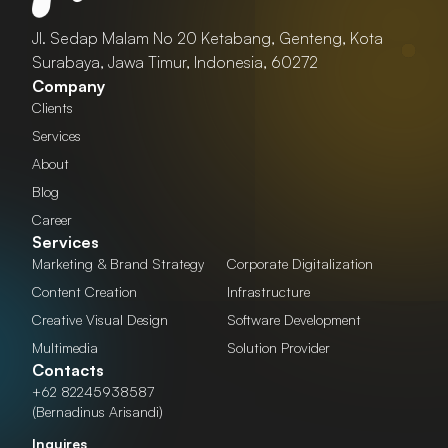
Jl. Sedap Malam No 20 Ketabang, Genteng, Kota
Surabaya, Jawa Timur, Indonesia, 60272
Company
Clients
Services
About
Blog
Career
Services
Marketing & Brand Strategy
Corporate Digitalization
Content Creation
Infrastructure
Creative Visual Design
Software Development
Multimedia
Solution Provider
Contacts
+62 82245938587
(Bernadinus Arisandi)
Inquires