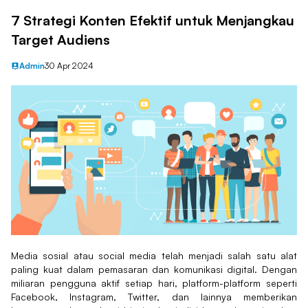
7 Strategi Konten Efektif untuk Menjangkau
Target Audiens
Admin
30 Apr 2024
Media sosial atau social media telah menjadi salah satu alat
paling kuat dalam pemasaran dan komunikasi digital. Dengan
miliaran pengguna aktif setiap hari, platform-platform seperti
Facebook, Instagram, Twitter, dan lainnya memberikan