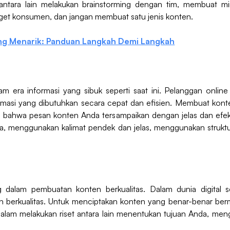
 antara lain melakukan brainstorming dengan tim, membuat 
rget konsumen, dan jangan membuat satu jenis konten.
ng Menarik: Panduan Langkah Demi Langkah
m era informasi yang sibuk seperti saat ini. Pelanggan online 
rmasi yang dibutuhkan secara cepat dan efisien. Membuat kon
kan bahwa pesan konten Anda tersampaikan dengan jelas dan efe
ama, menggunakan kalimat pendek dan jelas, menggunakan strukt
g dalam pembuatan konten berkualitas. Dalam dunia digital se
 berkualitas. Untuk menciptakan konten yang benar-benar ber
ps dalam melakukan riset antara lain menentukan tujuan Anda, m