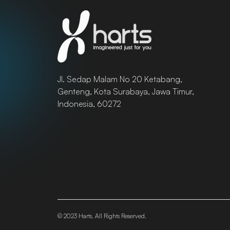
Jl. Sedap Malam No 20 Ketabang,
Genteng, Kota Surabaya, Jawa Timur,
Indonesia, 60272
© 2023 Harts. All Rights Reserved.