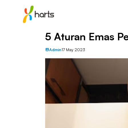
5 Aturan Emas P
Admin
17 May 2023