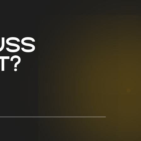
uss
t?