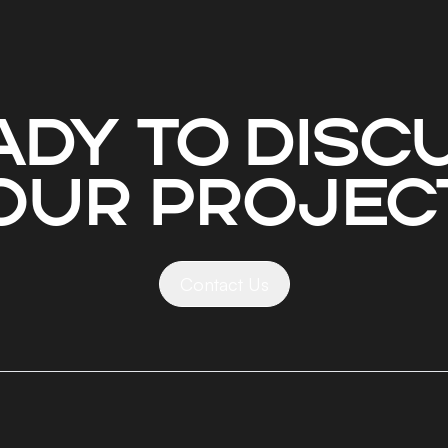
ady to disc
our projec
Contact Us