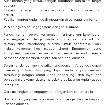
Buat konten yang sesuai dengan kebutuhan dan minat target
audiens.
Gunakan berbagai format konten, seperti infografis, video, dan
artikel.
Pastikan konten Anda mudah dibagikan di berbagai platform.
2. Meningkatkan Engagement dengan Audiens
Fungsi konten berikutnya adalah meningkatkan keterlibatan
atau engagement dengan audiens. Konten yang menarik dan
relevan akan mendorong audiens untuk berinteraksi, baik
melalui komentar, likes, maupun shares. Engagement yang
tinggi menunjukkan bahwa konten Anda berhasil menarik
perhatian dan memberikan nilai tambah bagi audiens.
Selain itu, dengan meningkatkan engagement, Anda juga dapat
membangun komunitas yang loyal. Audiens yang merasa
terhubung dengan brand Anda cenderung lebih loyal dan
bersedia merekomendasikan produk atau layanan Anda kepada
orang lain.
Cara meningkatkan engagement dengan konten, antara lain.
Buat konten yang memicu diskusi atau mengajukan pertanyaan
kepada audiens.