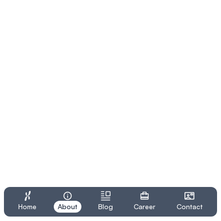
Home
About
Blog
Career
Contact